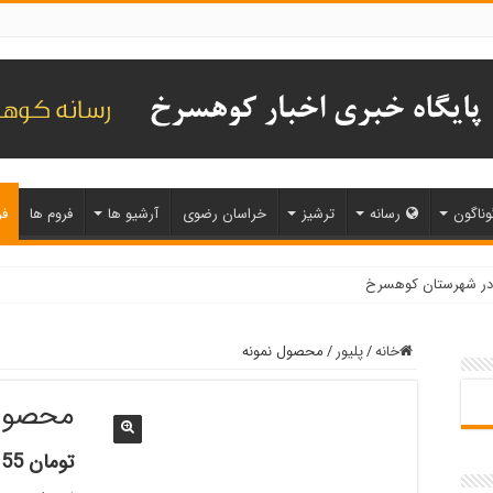
وناگون
رسانه
ترشیز
خراسان رضوی
آرشیو ها
فروم ها
فر
خانه
/
پلیور
/
محصول نمونه
محصول 
تومان
55