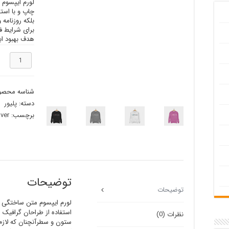
لورم ایپسوم 
چاپ و با است
بلکه روزنامه
برای شرایط فع
هدف بهبود اب
محصول
نمونه
عدد
شناسه محصو
دسته:
پلیور
برچسب:
over
توضیحات
توضیحات
لورم ایپسوم متن ساختگی با
استفاده از طراحان گرافیک 
نظرات (0)
ستون و سطرآنچنان که لازم 