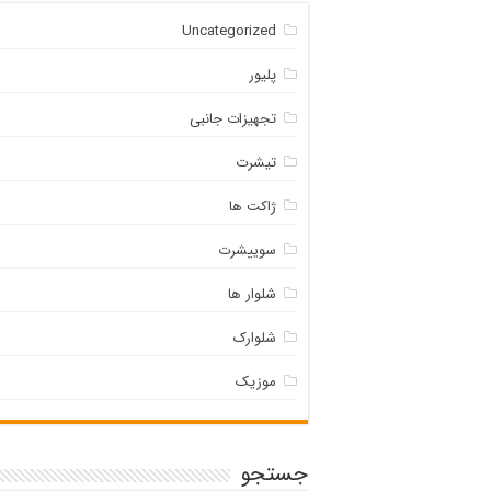
Uncategorized
پلیور
تجهیزات جانبی
تیشرت
ژاکت ها
سوییشرت
شلوار ها
شلوارک
موزیک
جستجو