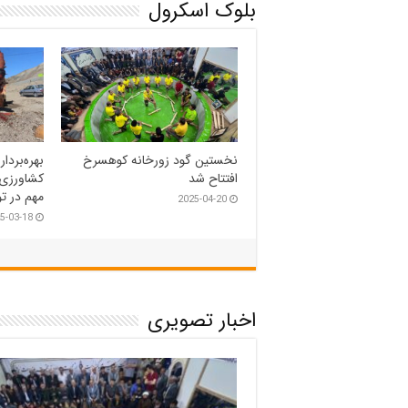
بلوک اسکرول
۵ دستگاه ماشین آلات جدید
برگزاری م
شهرداری ریوش رونمایی شد
گلزار شه
5-03-06
2025-03-18
اخبار تصویری