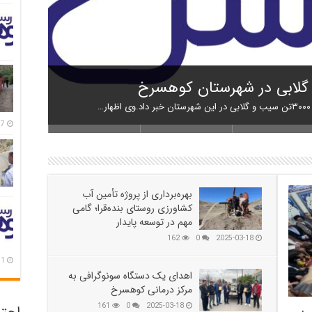
 کوهسرخ برگزار شد؛ تأکید بر آمادگی
ر کاشمر ـ کوهسرخ و بررسی نقاط
ی از مزارع کوهسرخ؛ پیش‌بینی تولید
واژگونی مرگبار مینی‌بوس زائران گنابادی در محور کاشمر ـ کوهسرخ؛ ۵
د
7 روز پیش
بهره‌برداری از پروژه تأمین آب
کشاورزی روستای بنده‌قرا؛ گامی
مهم در توسعه پایدار
162
0
2025-03-18
1 هفته پیش
اهدای یک دستگاه سونوگرافی به
مرکز درمانی کوهسرخ
161
0
2025-03-18