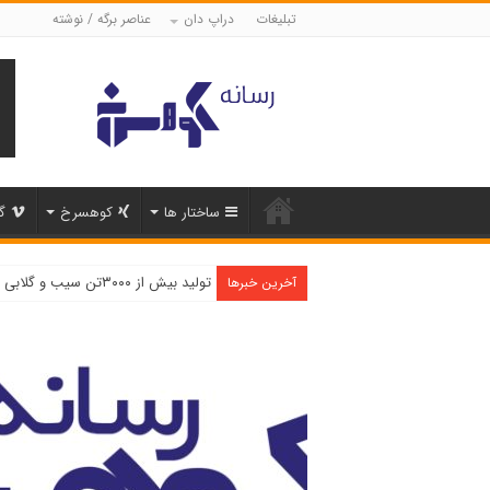
تبلیغات
دراپ دان
عناصر برگه / نوشته
ساختار ها
کوهسرخ
گ
تولید بیش از ۳۰۰۰تن سیب و گلابی در شهرستان کوهسرخ
اشتغال پایدار با توسعه کشت آنغوزه
آخرین خبرها