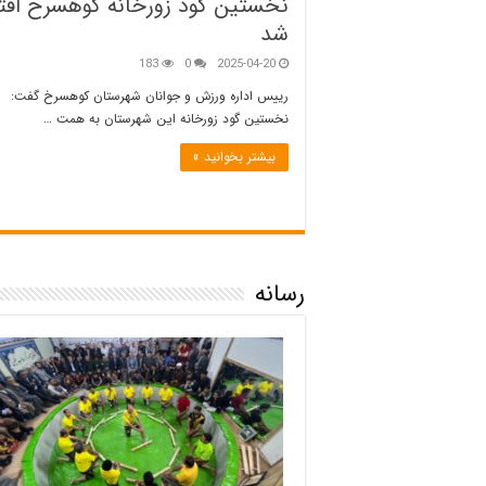
نخستین گود زورخانه کوهسرخ افت
شد
183
0
2025-04-20
رییس اداره ورزش و جوانان شهرستان کوهسرخ گفت:
نخستین گود زورخانه این شهرستان به همت …
بیشتر بخوانید »
رسانه