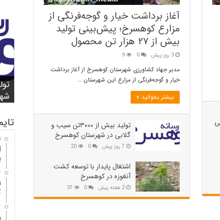
آغاز برداشت خیار و گوجه‌فرنگی از
مزارع کوهسرخ؛ پیش‌بینی تولید
بیش از ۲۷ هزار تن محصول
3 روز پیش
0
9
مدیر جهاد کشاورزی شهرستان کوهسرخ از آغاز برداشت
شور
واژ
آغا
خیار و گوجه‌فرنگی از مزارع این شهرستان …
کوه
باز
۲۵ مصدوم
تن
شهر
مدا
کوه
بیشتر بخوانید »
تایم
ی
تولید بیش از ۳۰۰۰تن سیب و
گلابی در شهرستان کوهسرخ
3 ر
7 روز پیش
0
20
آ
پ
اشتغال پایدار با توسعه کشت
7 ر
آنغوزه در کوهسرخ
2 هفته پیش
0
37
ک
7 ر
و