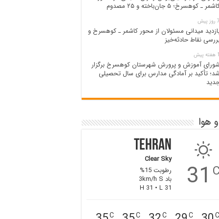
اشمر ـ کوهسرخ؛ ۵ جان‌باخته و ۲۵ مصدوم
وز پیش
ازدید میدانی مسئولان از محور کاشمر ـ کوهسرخ و
ررسی نقاط حادثه‌خیز
ته پیش
ورای آموزش و پرورش شهرستان کوهسرخ برگزار
د؛ تأکید بر آمادگی مدارس برای سال تحصیلی
دید
 هوا
Tehran
Clear Sky
31
رطوبت 15%
باد 3km/h S
H 31 • L 31
35
35
32
29
30
C
C
C
C