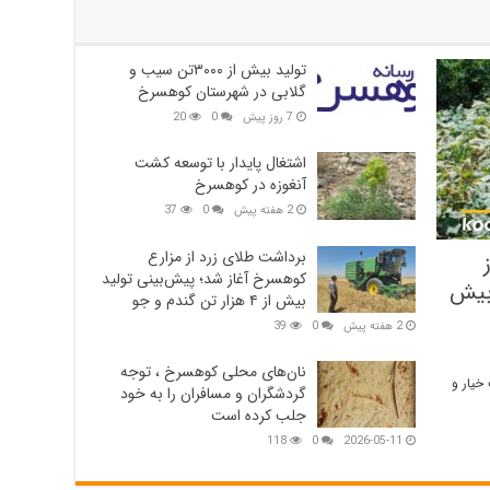
تولید بیش از ۳۰۰۰تن سیب و
گلابی در شهرستان کوهسرخ
7 روز پیش
0
20
اشتغال پایدار با توسعه کشت
آنغوزه در کوهسرخ
2 هفته پیش
0
37
برداشت طلای زرد از مزارع
کوهسرخ آغاز شد؛ پیش‌بینی تولید
بیش
بیش از ۴ هزار تن گندم و جو
2 هفته پیش
0
39
نان‌های محلی کوهسرخ ، توجه
خیار و
گردشگران و مسافران را به خود
جلب کرده است
118
0
2026-05-11