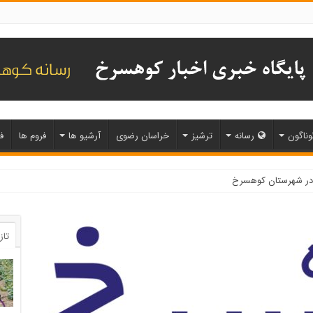
وناگون
رسانه
ترشیز
خراسان رضوی
آرشیو ها
فروم ها
ف
 در کوهسرخ
تاز