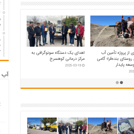
ک
7 ر
ب
ب
1 هف
ش
ش
ج
راسم روز درختکاری در
بازدید سرزده فرماندار شهرستان
دای ریوش
کوهسرخ از دستگاه‌های
خدمات‌رسان
202
2025-02-25
آب و
C
C