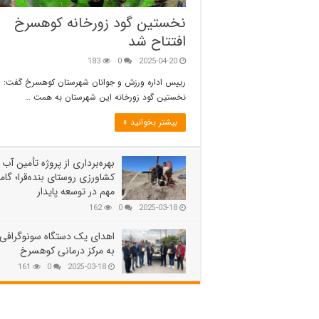
نخستین گود زورخانه کوهسرخ
افتتاح شد
183
0
2025-04-20
رییس اداره ورزش و جوانان شهرستان کوهسرخ گفت:
نخستین گود زورخانه این شهرستان به همت …
بیشتر بخوانید »
بهره‌برداری از پروژه تأمین آب
کشاورزی روستای بنده‌قرا؛ گام
مهم در توسعه پایدار
162
0
2025-03-18
اهدای یک دستگاه سونوگرافی
به مرکز درمانی کوهسرخ
161
0
2025-03-18