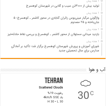
1 هفته پیش
تولید بیش از ۳۰۰۰تن سیب و گلابی در شهرستان کوهسرخ
1 هفته پیش
واژگونی مرگبار مینی‌بوس زائران گنابادی در محور کاشمر ـ کوهسرخ؛ ۵
جان‌باخته و ۲۵ مصدوم
1 هفته پیش
بازدید میدانی مسئولان از محور کاشمر ـ کوهسرخ و بررسی نقاط حادثه‌خیز
1 هفته پیش
شورای آموزش و پرورش شهرستان کوهسرخ برگزار شد؛ تأکید بر آمادگی
مدارس برای سال تحصیلی جدید
آب و هوا
Tehran
Scattered Clouds
30
C
رطوبت 19%
باد 4km/h SSE
H 30 • L 30