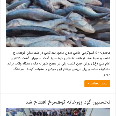
محموله ۵۰ کیلوگرمی ماهى بدون مجوز بهداشتی در شهرستان کوهسرخ
کشف و ضبط شد. فرمانده انتظامی كوهسرخ گفت: ماموران گشت كلانترى ۱۱
امام علی (ع) ريوش حين گشت زنى در سطح شهر به يک دستگاه وانت پرايد
مشكوک شدند و برای بررسی بيشتر اين خودرو را متوقف كردند. سرهنگ
مهدى …
بیشتر بخوانید »
نخستین گود زورخانه کوهسرخ افتتاح شد