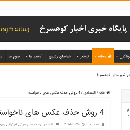
وناگون
رسانه
ترشیز
خراسان رضوی
آرشیو ها
فروم ها
فر
خانه
/
اقتصادی
/
4 روش حذف عکس های ناخواسته
4 روش حذف عکس های ناخواسته
از
د
knews
2014-05-24
اقتصادی
,
رسانه
,
فایل صوتی
,
فتوگرافی
,
ورز