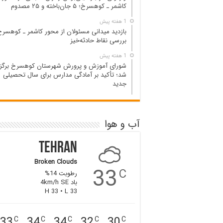
کاشمر ـ کوهسرخ؛ ۵ جان‌باخته و ۲۵ مصدوم
1 هفته پیش
بازدید میدانی مسئولان از محور کاشمر ـ کوهسرخ
بررسی نقاط حادثه‌خیز
1 هفته پیش
شورای آموزش و پرورش شهرستان کوهسرخ برگزا
شد؛ تأکید بر آمادگی مدارس برای سال تحصیلی
جدید
آب و هوا
Tehran
Broken Clouds
33
C
رطوبت 14%
باد 4km/h SE
H 33 • L 33
33
34
34
32
30
C
C
C
C
C