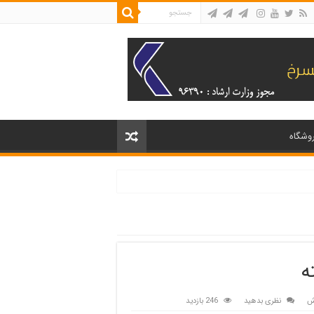
وشگاه
ش
نظری بدهید
246 بازدید