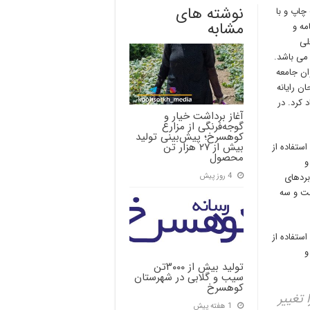
نوشته های
چاپ و با
مشابه
مه و
لی
 می باشد.
ان جامعه
ن رایانه
کرد. در
آغاز برداشت خیار و
گوجه‌فرنگی از مزارع
کوهسرخ؛ پیش‌بینی تولید
بیش از ۲۷ هزار تن
ستفاده از
محصول
و
4 روز پیش
بردهای
صت و سه
ستفاده از
و
تولید بیش از ۳۰۰۰تن
سیب و گلابی در شهرستان
کوهسرخ
 تغییر
1 هفته پیش