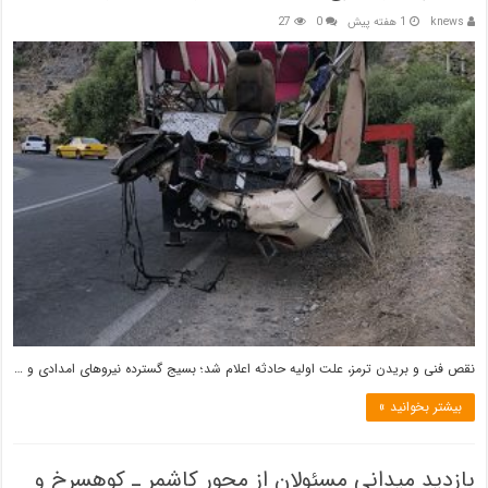
knews
1 هفته پیش
0
27
نقص فنی و بریدن ترمز، علت اولیه حادثه اعلام شد؛ بسیج گسترده نیروهای امدادی و …
بیشتر بخوانید »
بازدید میدانی مسئولان از محور کاشمر ـ کوهسرخ و