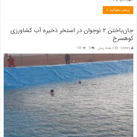
بیشتر بخوانید »
جان‌باختن ۲ نوجوان در استخر ذخیره آب کشاورزی
کوهسرخ
knews
2 هفته پیش
0
136