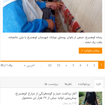
رسانه کوهسرخ: جمعی از بانوان روستای موشک شهرستان کوهسرخ با نیتی خالصانه،
بافت یک تخته …
بیشتر بخوانید »
1
2
3
4
5
»
10
20
...
آخرین »
برگه 1 از 20
تازه
پرخواننده
نظرها
برچسب ها
آغاز برداشت خیار و گوجه‌فرنگی از مزارع کوهسرخ؛
پیش‌بینی تولید بیش از ۲۷ هزار تن محصول
5 روز پیش