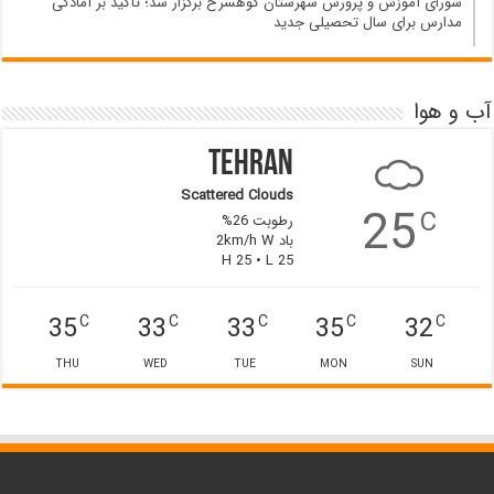
شورای آموزش و پرورش شهرستان کوهسرخ برگزار شد؛ تأکید بر آمادگی
مدارس برای سال تحصیلی جدید
آب و هوا
Tehran
Scattered Clouds
25
C
رطوبت 26%
باد 2km/h W
H 25 • L 25
35
33
33
35
32
C
C
C
C
C
THU
WED
TUE
MON
SUN