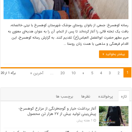
رسانه کوهسرخ: جمعی از بانوان روستای موشک شهرستان کوهسرخ با نیتی خالصانه،
بافت یک تخته قالی را آغاز کرده‌اند تا پس از اتمام، آن را به عنوان هدیه‌ای معنوی به
حرم مطهر حضرت ابوالفضل العباس(ع) تقدیم کنند. به گزارش رسانه کوهسرخ، این
اقدام فرهنگی و مذهبی با همت زنان روستا …
بیشتر بخوانید »
1
2
3
4
5
»
10
20
...
آخرین »
برگه 1 از 20
تازه
پرخواننده
نظرها
برچسب ها
آغاز برداشت خیار و گوجه‌فرنگی از مزارع کوهسرخ؛
پیش‌بینی تولید بیش از ۲۷ هزار تن محصول
1 هفته پیش