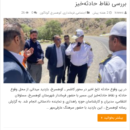
بررسی نقاط حادثه‌خیز
knews
2 هفته پیش
اجتماعی
,
فرمانداری
,
کوهسرخ
,
گوناگون
0
26
در پی وقوع حادثه تلخ اخیر در محور کاشمر ـ کوهسرخ، بازدید میدانی از محل وقوع
حادثه و نقاط حادثه‌خیز این مسیر با حضور فرماندار شهرستان کوهسرخ، مسئولان
انتظامی، مدیران و کارشناسان حوزه راهداری و نماینده دادستانی انجام شد. به گزارش
رسانه کوهسرخ ، این بازدید با حضور سرهنگ عارفی‌مهر …
بیشتر بخوانید »