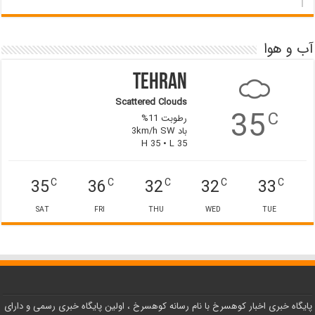
آب و هوا
Tehran
Scattered Clouds
35
C
رطوبت 11%
باد 3km/h SW
H 35 • L 35
35
36
32
32
33
C
C
C
C
C
SAT
FRI
THU
WED
TUE
پایگاه خبری اخبار کوهسرخ با نام رسانه کوهسرخ ، اولین پایگاه خبری رسمی و دارای