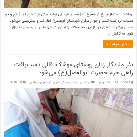
برداشت غلات از مزارع کوهسرخ آغاز شد؛ پیش‌بینی تولید بیش از ۴ هزار تن گندم و جو
عملیات برداشت گندم و جو از مزارع شهرستان کوهسرخ آغاز شد و پیش‌بینی می‌شود
امسال بیش از ۴ هزار تن از این محصولات راهبردی در شهرستان تولید و روانه بازار
شود. به گزارش …
بیشتر بخوانید »
نذر ماندگار زنان روستای موشک؛ قالی دست‌بافت
راهی حرم حضرت ابوالفضل(ع) می‌شود
knews
3 هفته پیش
اجتماعی
,
روستا
,
فرهنگی هنری
,
کوهسرخ
,
گوناگون
0
36