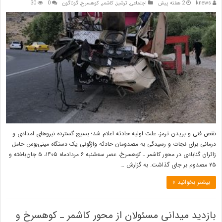
knews
2 هفته پیش
اجتماعی
,
ترشیز
,
کاشمر
,
کوهسرخ
,
گوناگون
0
30
نقص فنی و بریدن ترمز، علت اولیه حادثه اعلام شد؛ بسیج گسترده نیروهای امدادی و
درمانی برای نجات و رسیدگی به مصدومان حادثه واژگونی یک دستگاه مینی‌بوس حامل
زائران گنابادی در محور کاشمر ـ کوهسرخ، عصر سه‌شنبه ۶ مردادماه ۱۴۰۵، ۵ جان‌باخته و
۲۵ مصدوم بر جای گذاشت. به گزارش …
بیشتر بخوانید »
بازدید میدانی مسئولان از محور کاشمر ـ کوهسرخ و