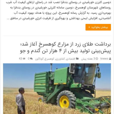
دومین کلرزن خورشیدی در روستای بندقرا نصب شد در راستای ارتقای کیفیت آب شرب
روستاهای شهرستان کوهسرخ، دومین سامانه کلرزنی خورشیدی در روستای بندقرا به
بهره‌برداری رسید. به گزارش رسانه کوهسرخ، این پروژه با هدف بهبود کیفیت آب
آشامیدنی، افزایش ایمنی بهداشتی و بهره‌گیری از ظرفیت انرژی خورشیدی در مناطق …
بیشتر بخوانید »
برداشت طلای زرد از مزارع کوهسرخ آغاز شد؛
پیش‌بینی تولید بیش از ۴ هزار تن گندم و جو
knews
3 هفته پیش
اقتصادی
,
کشاورزی
,
کوهسرخ
,
گوناگون
0
43