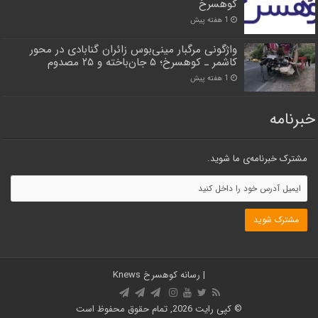
کوهسرخ
1 هفته پیش
واژگونی مرگبار مینی‌بوس زائران گنابادی در محور
کاشمر ـ کوهسرخ؛ ۵ جان‌باخته و ۲۵ مصدوم
1 هفته پیش
خبرنامه
مشترک خبرنامه‌ی ما شوید.
| رسانه کوهسرخ
Knews
© کپی رایت 2026, تمام حقوق محفوظ است