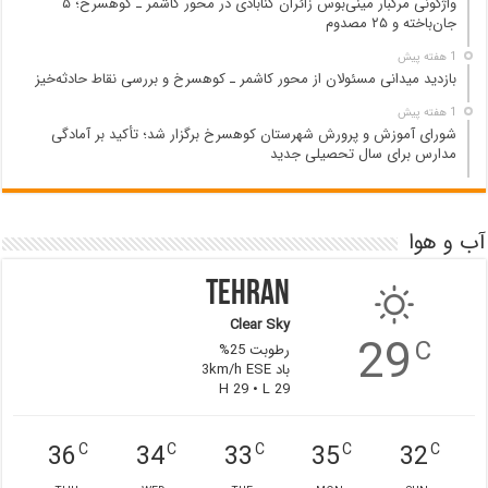
واژگونی مرگبار مینی‌بوس زائران گنابادی در محور کاشمر ـ کوهسرخ؛ ۵
جان‌باخته و ۲۵ مصدوم
1 هفته پیش
بازدید میدانی مسئولان از محور کاشمر ـ کوهسرخ و بررسی نقاط حادثه‌خیز
1 هفته پیش
شورای آموزش و پرورش شهرستان کوهسرخ برگزار شد؛ تأکید بر آمادگی
مدارس برای سال تحصیلی جدید
آب و هوا
Tehran
Clear Sky
29
C
رطوبت 25%
باد 3km/h ESE
H 29 • L 29
36
34
33
35
32
C
C
C
C
C