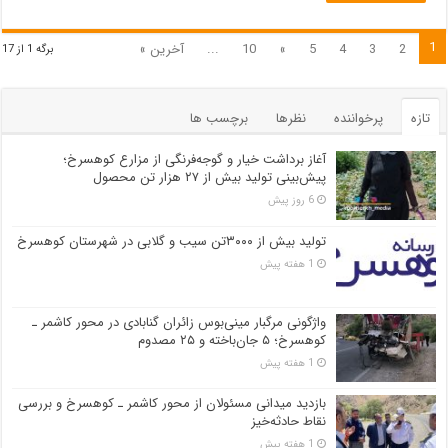
1
2
3
4
5
»
10
...
آخرین »
برگه 1 از 17
تازه
پرخواننده
نظرها
برچسب ها
آغاز برداشت خیار و گوجه‌فرنگی از مزارع کوهسرخ؛
پیش‌بینی تولید بیش از ۲۷ هزار تن محصول
6 روز پیش
تولید بیش از ۳۰۰۰تن سیب و گلابی در شهرستان کوهسرخ
1 هفته پیش
واژگونی مرگبار مینی‌بوس زائران گنابادی در محور کاشمر ـ
کوهسرخ؛ ۵ جان‌باخته و ۲۵ مصدوم
1 هفته پیش
بازدید میدانی مسئولان از محور کاشمر ـ کوهسرخ و بررسی
نقاط حادثه‌خیز
1 هفته پیش