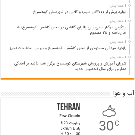
1 هفته پیش
تولید بیش از ۳۰۰۰تن سیب و گلابی در شهرستان کوهسرخ
1 هفته پیش
واژگونی مرگبار مینی‌بوس زائران گنابادی در محور کاشمر ـ کوهسرخ؛ ۵
جان‌باخته و ۲۵ مصدوم
1 هفته پیش
بازدید میدانی مسئولان از محور کاشمر ـ کوهسرخ و بررسی نقاط حادثه‌خیز
1 هفته پیش
شورای آموزش و پرورش شهرستان کوهسرخ برگزار شد؛ تأکید بر آمادگی
مدارس برای سال تحصیلی جدید
آب و هوا
Tehran
Few Clouds
30
C
رطوبت 23%
باد 3km/h E
H 30 • L 30