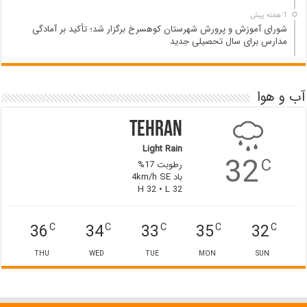
1 هفته پیش
شورای آموزش و پرورش شهرستان کوهسرخ برگزار شد؛ تأکید بر آمادگی
مدارس برای سال تحصیلی جدید
آب و هوا
Tehran
Light Rain
32
C
رطوبت 17%
باد 4km/h SE
H 32 • L 32
36
34
33
35
32
C
C
C
C
C
THU
WED
TUE
MON
SUN