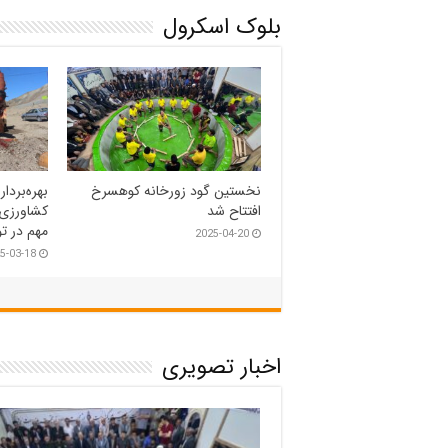
بلوک اسکرول
۵ دستگاه ماشین آلات جدید
برگزاری م
شهرداری ریوش رونمایی شد
گلزار شه
5-03-06
2025-03-18
اخبار تصویری