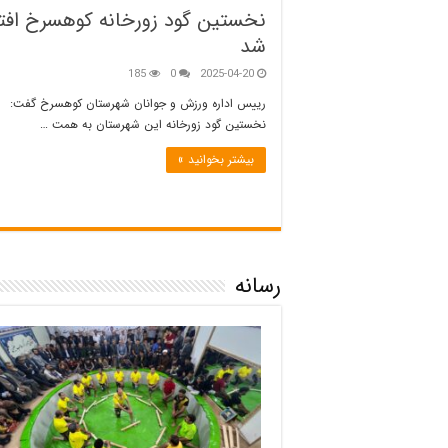
نخستین گود زورخانه کوهسرخ افت
شد
185
0
2025-04-20
رییس اداره ورزش و جوانان شهرستان کوهسرخ گفت:
نخستین گود زورخانه این شهرستان به همت …
بیشتر بخوانید »
رسانه