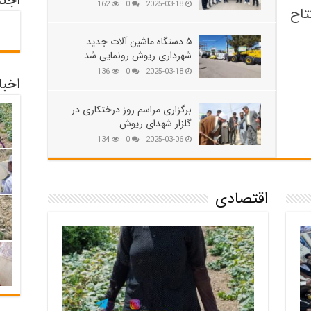
اجت
162
0
2025-03-18
تاح
۵ دستگاه ماشین آلات جدید
شهرداری ریوش رونمایی شد
136
0
2025-03-18
اخبا
برگزاری مراسم روز درختکاری در
گلزار شهدای ریوش
134
0
2025-03-06
اقتصادی