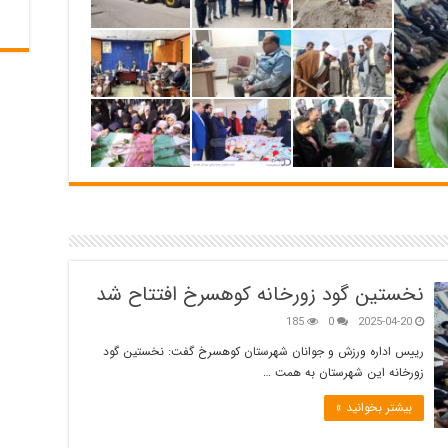
نخستین گود زورخانه کوهسرخ افتتاح شد
185
0
2025-04-20
رییس اداره ورزش و جوانان شهرستان کوهسرخ گفت: نخستین گود
زورخانه این شهرستان به همت …
بیشتر بخوانید »