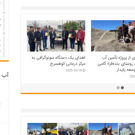
ک
1 هف
ب
ب
1 هف
ش
ش
ج
راسم روز درختکاری در
بازدید سرزده فرماندار شهرستان
دای ریوش
کوهسرخ از دستگاه‌های
خدمات‌رسان
202
آب و
2025-02-25
C
C