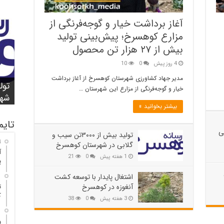
آغاز برداشت خیار و گوجه‌فرنگی از
مزارع کوهسرخ؛ پیش‌بینی تولید
بیش از ۲۷ هزار تن محصول
4 روز پیش
0
10
شور
واژ
آغا
مدیر جهاد کشاورزی شهرستان کوهسرخ از آغاز برداشت
کوه
باز
خیار و گوجه‌فرنگی از مزارع این شهرستان …
۲۵ مصدوم
تن
شهر
مدا
کوه
بیشتر بخوانید »
تایم
ی
تولید بیش از ۳۰۰۰تن سیب و
4 ر
گلابی در شهرستان کوهسرخ
آ
1 هفته پیش
0
21
پ
اشتغال پایدار با توسعه کشت
1 هف
آنغوزه در کوهسرخ
ک
3 هفته پیش
0
38
1 هف
و