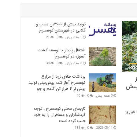
تولید بیش از ۳۰۰۰تن سیب و
گلابی در شهرستان کوهسرخ
1 هفته پیش
0
21
اشتغال پایدار با توسعه کشت
آنغوزه در کوهسرخ
3 هفته پیش
0
38
برداشت طلای زرد از مزارع
کوهسرخ آغاز شد؛ پیش‌بینی تولید
بیش
بیش از ۴ هزار تن گندم و جو
3 هفته پیش
0
40
نان‌های محلی کوهسرخ ، توجه
خیار و
گردشگران و مسافران را به خود
جلب کرده است
118
0
2026-05-11