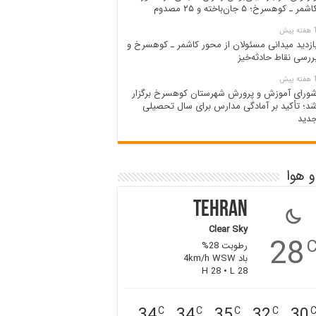
اشمر ـ کوهسرخ؛ ۵ جان‌باخته و ۲۵ مصدوم
ته پیش
ازدید میدانی مسئولان از محور کاشمر ـ کوهسرخ و
ررسی نقاط حادثه‌خیز
ته پیش
ورای آموزش و پرورش شهرستان کوهسرخ برگزار
د؛ تأکید بر آمادگی مدارس برای سال تحصیلی
دید
 هوا
Tehran
Clear Sky
28
رطوبت 28%
باد 4km/h WSW
H 28 • L 28
34
34
35
32
30
C
C
C
C