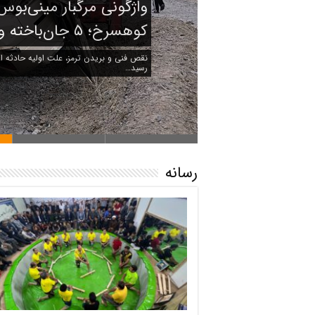
بازدید میدانی مسئولان
حادثه‌خیز
در پی وقوع حادثه تلخ اخیر در محور کاشمر ـ
حادثه‌خیز ا…
رسانه