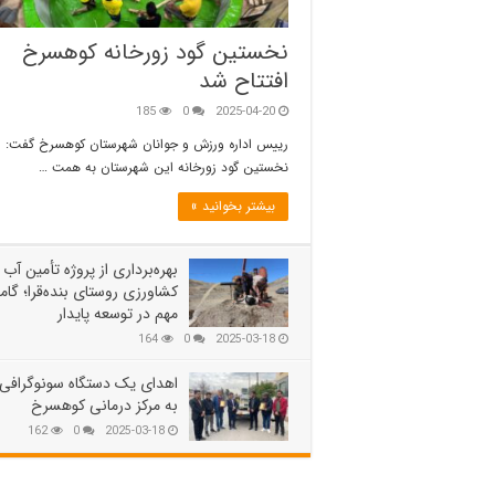
نخستین گود زورخانه کوهسرخ
افتتاح شد
185
0
2025-04-20
رییس اداره ورزش و جوانان شهرستان کوهسرخ گفت:
نخستین گود زورخانه این شهرستان به همت …
بیشتر بخوانید »
بهره‌برداری از پروژه تأمین آب
کشاورزی روستای بنده‌قرا؛ گام
مهم در توسعه پایدار
164
0
2025-03-18
اهدای یک دستگاه سونوگرافی
به مرکز درمانی کوهسرخ
162
0
2025-03-18