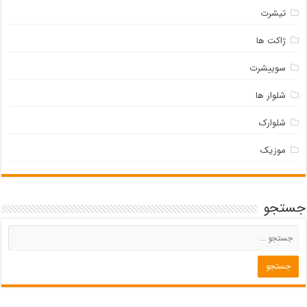
تیشرت
ژاکت ها
سوییشرت
شلوار ها
شلوارک
موزیک
جستجو