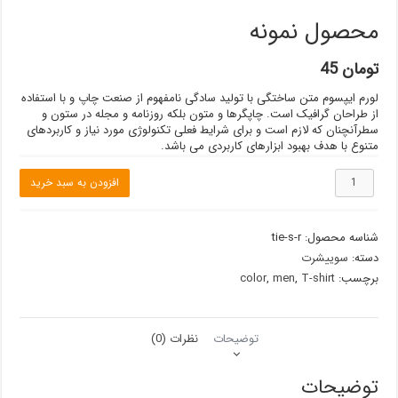
محصول نمونه
تومان
45
لورم ایپسوم متن ساختگی با تولید سادگی نامفهوم از صنعت چاپ و با استفاده
از طراحان گرافیک است. چاپگرها و متون بلکه روزنامه و مجله در ستون و
سطرآنچنان که لازم است و برای شرایط فعلی تکنولوژی مورد نیاز و کاربردهای
متنوع با هدف بهبود ابزارهای کاربردی می باشد.
محصول
افزودن به سبد خرید
نمونه
عدد
شناسه محصول:
tie-s-r
دسته:
سوییشرت
برچسب:
T-shirt
,
men
,
color
توضیحات
نظرات (0)
توضیحات