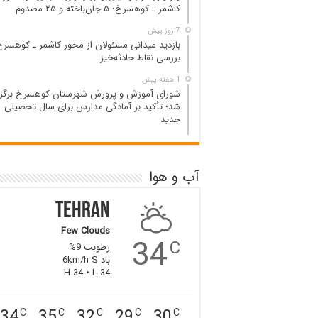
کاشمر ـ کوهسرخ؛ ۵ جان‌باخته و ۲۵ مصدوم
7 روز پیش
بازدید میدانی مسئولان از محور کاشمر ـ کوهسرخ
بررسی نقاط حادثه‌خیز
1 هفته پیش
شورای آموزش و پرورش شهرستان کوهسرخ برگزا
شد؛ تأکید بر آمادگی مدارس برای سال تحصیلی
جدید
آب و هوا
Tehran
Few Clouds
34
C
رطوبت 9%
باد 6km/h S
H 34 • L 34
34
35
32
29
30
C
C
C
C
C