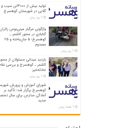
تولید بیش از ۳۰۰۰تن سیب و
گلابی در شهرستان کوهسرخ
7 روز پیش
واژگونی مرگبار مینی‌بوس زائران
گنابادی در محور کاشمر ـ
کوهسرخ؛ ۵ جان‌باخته و ۲۵
مصدوم
7 روز پیش
بازدید میدانی مسئولان از محور
کاشمر ـ کوهسرخ و بررسی نقاط
حادثه‌خیز
7 روز پیش
شورای آموزش و پرورش شهرست
کوهسرخ برگزار شد؛ تأکید بر
آمادگی مدارس برای سال تحصی
جدید
1 هفته پیش