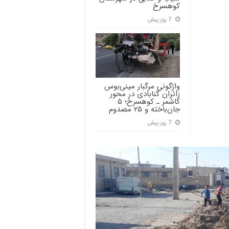
کوهسرخ
7 روز پیش
واژگونی مرگبار مینی‌بوس
زائران گنابادی در محور
کاشمر ـ کوهسرخ؛ ۵
جان‌باخته و ۲۵ مصدوم
7 روز پیش