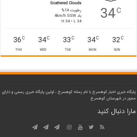
Scattered Clouds
34
C
رطوبت 14%
باد 4km/h SSW
H 34 • L 34
36
34
33
34
32
C
C
C
C
C
THU
WED
TUE
MON
SUN
پایگاه خبری اخبار کوهسرخ با نام رسانه کوهسرخ ، اولین پایگاه خبری رسمی و دارای
مجوز در شهرستان کوهسرخ
مارا دنبال کنید