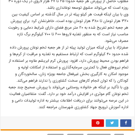
مطلوب حاصل از پرورش هر جعبه‌ حدودا ۲۵ تا ۲۷ هزار لاروی در یک دوره ۳۰
روزه است که می‌تواند مشوق توسعه نوغانداری باشد.
وی با بیان اینکه قیمت هر کیلو پیله تر در سال گذشته بر اساس کیفیت بین
۳۲۰ هزار تومان تا ۳۸۰ هزار تومان بوده است، خاطرنشان کرد: برای پرورش
هر جعبه تخم تفریخ شده به ۲۰ متر مربع فضای دارای شرایط دمایی و رطوبت
مناسب نیاز است که به منظور تغذیه لارو‌ها ۶۰۰ تا ۷۰۰ کیلوگرم برگ تازه
مصرف می‌شود.
صفرنژاد با بیان اینکه میزان تولید پیله تر از هر جعبه تخم نوغان پرورش داده
شده حدود ۴۰ کیلوگرم است که ارتباط مستقیم به تغذیه و مراقبت از کرم‌ها و
فراهم بودن محیط پرورش دارد، افزود: پرورش کرم ابریشم علاوه بر استفاده از
تمام نیروهای فعال با کمترین سرمایه‌گذاری و استفاده از امکانات اولیه و
موجود امکان به کارگیری بخش غیرفعال جامعه بویژه زنان، سالخوردگان و
کودکان را که توان انجام کارهای سخت کشاورزی را ندارند فراهم می‌کند.
وی با تأکید بر اینکه هر خانواده روستایی می‌تواند با پرورش صحیح چند جعبه
تخم نوغان گام موثری در افزايش درآمد خود بر دارد، گفت: متقاضیان فعالیت
در این عرصه می‌توانند برای دریافت اطلاعات بیشتر به اداره تولیدات دامی و
اداره آموزش ترویج جهاد کشاورزی شهرستان‌ مراجعه کنند.