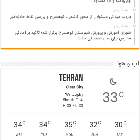
جان‌باخته و ۲۵ مصدوم
1 هفته پیش
بازدید میدانی مسئولان از محور کاشمر ـ کوهسرخ و بررسی نقاط حادثه‌خیز
1 هفته پیش
شورای آموزش و پرورش شهرستان کوهسرخ برگزار شد؛ تأکید بر آمادگی
مدارس برای سال تحصیلی جدید
آب و هوا
Tehran
Clear Sky
33
C
رطوبت 9%
باد 5km/h E
H 33 • L 33
34
34
35
32
30
C
C
C
C
C
WED
TUE
MON
SUN
SAT