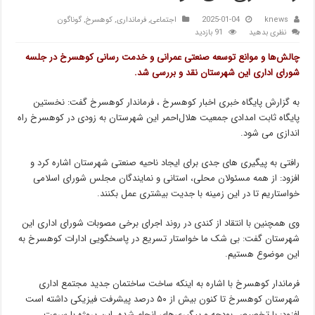
knews
2025-01-04
اجتماعی
,
فرمانداری
,
کوهسرخ
,
گوناگون
نظری بدهید
91 بازدید
چالش‌ها و موانع توسعه‌ صنعتی عمرانی و خدمت رسانی کوهسرخ در جلسه
شورای اداری این شهرستان نقد و بررسی شد.
به گزارش پایگاه خبری اخبار کوهسرخ ، فرماندار کوهسرخ گفت: نخستین
پایگاه ثابت امدادی جمعیت هلال‌احمر این شهرستان به زودی در کوهسرخ راه
اندازی می شود.
رافتی به پیگیری های جدی برای ایجاد ناحیه صنعتی شهرستان اشاره کرد و
افزود: از همه مسئولان محلی، استانی و نمایندگان مجلس شورای اسلامی
خواستاریم تا در این زمینه با جدیت بیشتری عمل بکنند.
وی همچنین با انتقاد از کندی در روند اجرای برخی مصوبات شورای اداری این
شهرستان گفت: بی شک ما خواستار تسریع در پاسخگویی ادارات کوهسرخ به
این موضوع هستیم.
فرماندار کوهسرخ با اشاره به اینکه ساخت ساختمان جدید مجتمع اداری
شهرستان کوهسرخ تا کنون بیش از ۵۰ درصد پیشرفت فیزیکی داشته است
افزود: با تخصیص بودجه و پیگیری‌های انجام‌ شده، این پروژه با سرعت