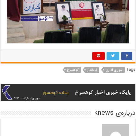
Tags
شورای اداری
فرماندار
کوهسرخ
درباره‌ی knews