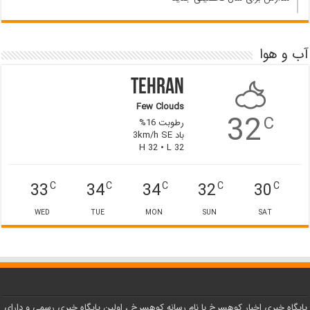
آب و هوا
Tehran
Few Clouds
32
C
رطوبت 16%
باد 3km/h SE
H 32 • L 32
33
34
34
32
30
C
C
C
C
C
WED
TUE
MON
SUN
SAT
پایگاه خبری اخبار کوهسرخ با نام رسانه کوهسرخ ، اولین پایگاه خبری رسمی و دارای