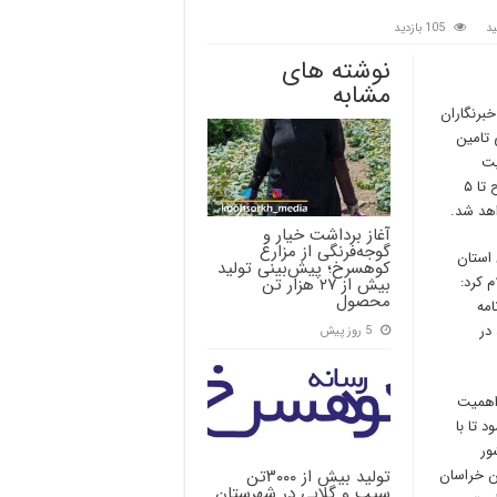
د
105 بازدید
نوشته های
مشابه
برنگاران
 تامین
یت
استفاده از سوخت مازوت و همزمان با سایر استان ها، از ساعت ۹ صبح تا ۵
اهد شد.
آغاز برداشت خیار و
گوجه‌فرنگی از مزارع
 استان
کوهسرخ؛ پیش‌بینی تولید
 کرد:
بیش از ۲۷ هزار تن
محصول
س www.kedc.ir، از برنامه
در
5 روز پیش
اهمیت
 تا با
ور
تولید بیش از ۳۰۰۰تن
ن خراسان
سیب و گلابی در شهرستان