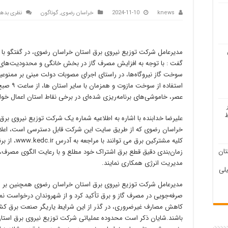
knews
2024-11-10
خراسان رضوی
,
گوناگون
نظری بدهی
مدیرعامل شرکت توزیع نیروی برق استان خراسان رضوی، در گفتگو با خ
گفت : با توجه به افزایش مصرف گاز در بخش خانگی و محدودیت‌های
سوخت گاز نیروگاه‌ها، در راستای اجرای مصوبات دولت مبنی بر ممنوع
عصر، خاموشی‌های برنامه‌ریزی شده‌ای در برخی نقاط استان اعمال خو
علیرضا خدابنده با اشاره به اطلاعیه شماره یک شرکت توزیع نیروی برق
خراسان رضوی که از طریق سایت این شرکت قابل دسترسی است، اعلام
کلیه مشترکین برق می توانند با مراجعه به آدر
ان
زمان‌بندی دقیق قطع برق اشتراک خود مطلع و با رعایت الگوی مصرف، 
مدیریت انرژی همکاری نمایند.
لی
مدیرعامل شرکت توزیع نیروی برق استان خراسان رضوی همچنین بر 
صرفه‌جویی در مصرف گاز و برق تأکید کرد و از شهروندان درخواست نمود
کاهش مصارف غیرضروری، در گذر از این شرایط یاریگر صنعت برق کش
باشند.شایان ذکر است محدوده عملیاتی شرکت توزیع نیروی برق استا