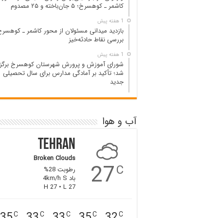
کاشمر ـ کوهسرخ؛ ۵ جان‌باخته و ۲۵ مصدوم
1 هفته پیش
بازدید میدانی مسئولان از محور کاشمر ـ کوهسرخ
بررسی نقاط حادثه‌خیز
1 هفته پیش
شورای آموزش و پرورش شهرستان کوهسرخ برگزا
شد؛ تأکید بر آمادگی مدارس برای سال تحصیلی
جدید
آب و هوا
Tehran
Broken Clouds
27
C
رطوبت 28%
باد 4km/h S
H 27 • L 27
35
33
33
35
32
C
C
C
C
C