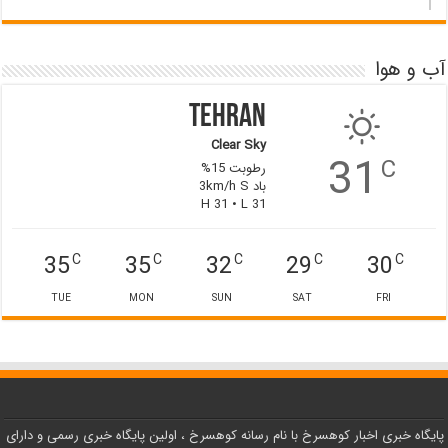
آب و هوا
Tehran
Clear Sky
31
C
رطوبت 15%
باد 3km/h S
H 31 • L 31
35
35
32
29
30
C
C
C
C
C
TUE
MON
SUN
SAT
FRI
پایگاه خبری اخبار کوهسرخ با نام رسانه کوهسرخ ، اولین پایگاه خبری رسمی و دارای