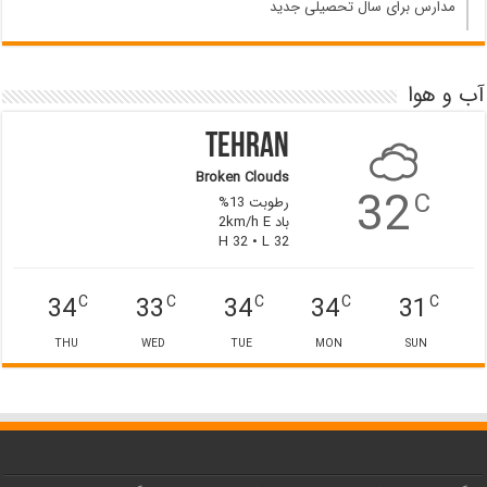
مدارس برای سال تحصیلی جدید
آب و هوا
Tehran
Broken Clouds
32
C
رطوبت 13%
باد 2km/h E
H 32 • L 32
34
33
34
34
31
C
C
C
C
C
THU
WED
TUE
MON
SUN