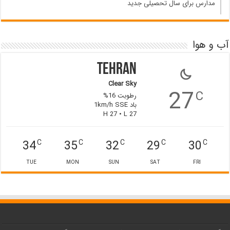
مدارس برای سال تحصیلی جدید
آب و هوا
Tehran
Clear Sky
27
C
رطوبت 16%
باد 1km/h SSE
H 27 • L 27
34
35
32
29
30
C
C
C
C
C
TUE
MON
SUN
SAT
FRI