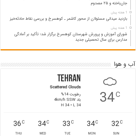
جان‌باخته و ۲۵ مصدوم
1 هفته پیش
بازدید میدانی مسئولان از محور کاشمر ـ کوهسرخ و بررسی نقاط حادثه‌خیز
1 هفته پیش
شورای آموزش و پرورش شهرستان کوهسرخ برگزار شد؛ تأکید بر آمادگی
مدارس برای سال تحصیلی جدید
آب و هوا
Tehran
Scattered Clouds
34
C
رطوبت 14%
باد 4km/h SSW
H 34 • L 34
36
34
33
34
32
C
C
C
C
C
THU
WED
TUE
MON
SUN