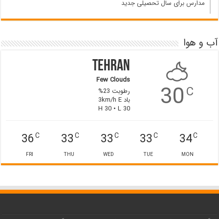
مدارس برای سال تحصیلی جدید
آب و هوا
Tehran
Few Clouds
30
C
رطوبت 23%
باد 3km/h E
H 30 • L 30
36
33
33
33
34
C
C
C
C
C
FRI
THU
WED
TUE
MON