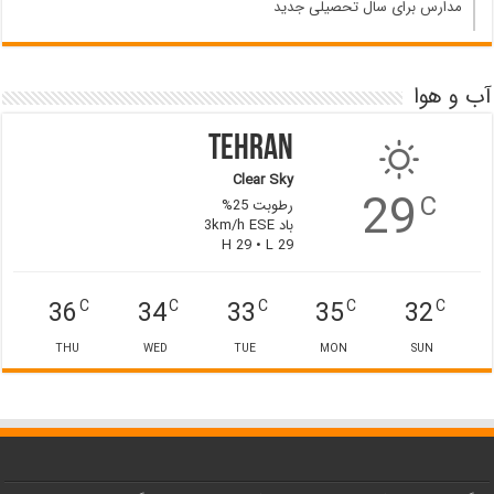
مدارس برای سال تحصیلی جدید
آب و هوا
Tehran
Clear Sky
29
C
رطوبت 25%
باد 3km/h ESE
H 29 • L 29
36
34
33
35
32
C
C
C
C
C
THU
WED
TUE
MON
SUN