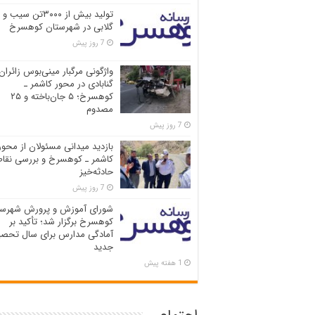
تولید بیش از ۳۰۰۰تن سیب و
گلابی در شهرستان کوهسرخ
7 روز پیش
واژگونی مرگبار مینی‌بوس زائران
گنابادی در محور کاشمر ـ
کوهسرخ؛ ۵ جان‌باخته و ۲۵
مصدوم
7 روز پیش
بازدید میدانی مسئولان از محور
کاشمر ـ کوهسرخ و بررسی نقاط
حادثه‌خیز
7 روز پیش
شورای آموزش و پرورش شهرست
کوهسرخ برگزار شد؛ تأکید بر
آمادگی مدارس برای سال تحصی
جدید
1 هفته پیش