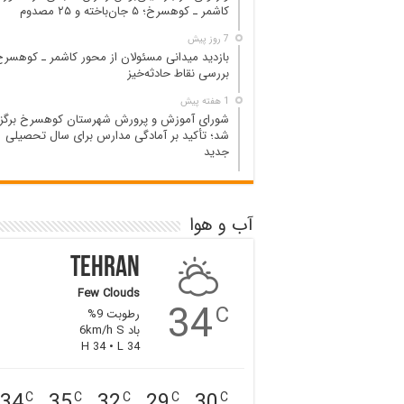
کاشمر ـ کوهسرخ؛ ۵ جان‌باخته و ۲۵ مصدوم
7 روز پیش
بازدید میدانی مسئولان از محور کاشمر ـ کوهسرخ
بررسی نقاط حادثه‌خیز
1 هفته پیش
شورای آموزش و پرورش شهرستان کوهسرخ برگزا
شد؛ تأکید بر آمادگی مدارس برای سال تحصیلی
جدید
آب و هوا
Tehran
Few Clouds
34
C
رطوبت 9%
باد 6km/h S
H 34 • L 34
34
35
32
29
30
C
C
C
C
C