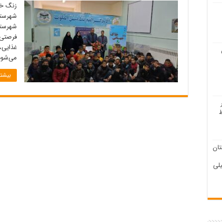
زنگ خا
شهرستا
شهرستا
فرصتی 
غذایی،
می‌شود
بیشتر
ان
لی