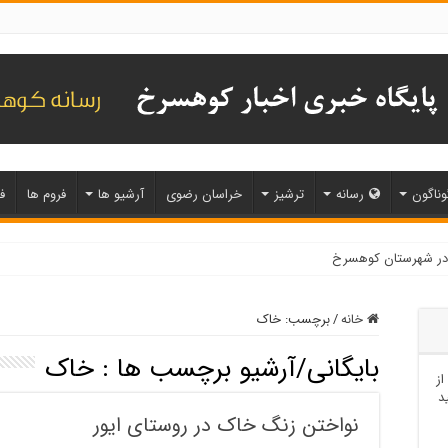
وناگون
رسانه
ترشیز
خراسان رضوی
آرشیو ها
فروم ها
ف
خانه
/
برچسب:
خاک
بایگانی/آرشیو برچسب ها :
خاک
از
د
نواختن زنگ خاک در روستای ایور