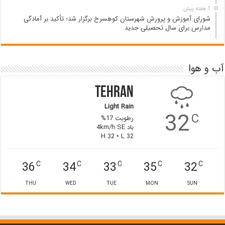
1 هفته پیش
شورای آموزش و پرورش شهرستان کوهسرخ برگزار شد؛ تأکید بر آمادگی
مدارس برای سال تحصیلی جدید
آب و هوا
Tehran
Light Rain
32
C
رطوبت 17%
باد 4km/h SE
H 32 • L 32
36
34
33
35
32
C
C
C
C
C
THU
WED
TUE
MON
SUN