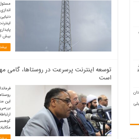
مسئول 
دنیایی 
اینترنت
پایداری
بیش ا
بیشتر
توسعه اینترنت پرسرعت در روستاها، گامی مه
است
فرماند
ان
روستاه
این من
لی
بررسی 
ارتباط
کوهسرخ
مکاتبات
بیشتر