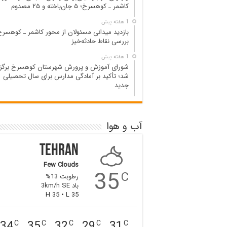
کاشمر ـ کوهسرخ؛ ۵ جان‌باخته و ۲۵ مصدوم
1 هفته پیش
بازدید میدانی مسئولان از محور کاشمر ـ کوهسرخ
بررسی نقاط حادثه‌خیز
1 هفته پیش
شورای آموزش و پرورش شهرستان کوهسرخ برگزا
شد؛ تأکید بر آمادگی مدارس برای سال تحصیلی
جدید
آب و هوا
Tehran
Few Clouds
35
C
رطوبت 13%
باد 3km/h SE
H 35 • L 35
34
35
32
29
31
C
C
C
C
C