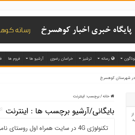
وناگون
رسانه
ترشیز
خراسان رضوی
آرشیو ها
فروم ها
ف
خانه
/
برچسب:
اینترنت
بایگانی/آرشیو برچسب ها :
اینترنت
از
د
تکنولوژی 4G در سایت همراه اول روستای نامق نصب و راه اندازی شد