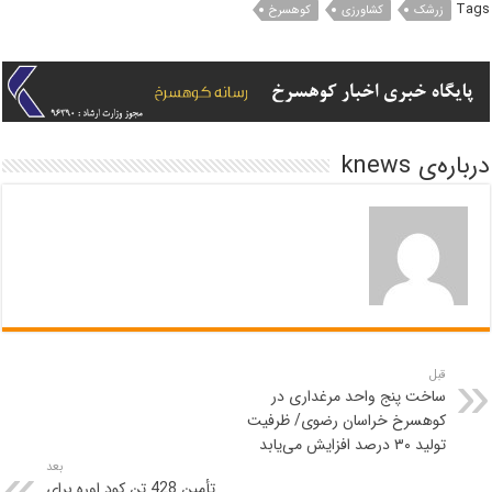
Tags
زرشک
کشاورزی
کوهسرخ
درباره‌ی knews
قبل
ساخت پنج واحد مرغداری در
کوهسرخ خراسان رضوی/ ظرفیت
تولید ۳۰ درصد افزایش می‌یابد
بعد
تأمین 428 تن کود اوره برای