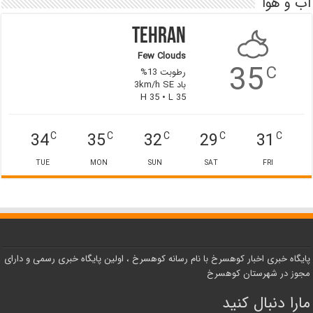
آب و هوا
Tehran
Few Clouds
35
C
رطوبت 13%
باد 3km/h SE
H 35 • L 35
34
35
32
29
31
C
C
C
C
C
TUE
MON
SUN
SAT
FRI
پایگاه خبری اخبار کوهسرخ با نام رسانه کوهسرخ ، اولین پایگاه خبری رسمی و دارای
مجوز در شهرستان کوهسرخ
مارا دنبال کنید