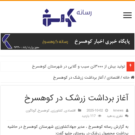
تولید بیش از ۳۰۰۰تن سیب و گلابی در شهرستان کوهسرخ
خانه
/
اقتصادی
/
️آغاز برداشت زرشک در کوهسرخ
️آغاز برداشت زرشک در کوهسرخ
knews
2025-10-02
اقتصادی
,
کشاورزی
,
کوهسرخ
,
گوناگون
نظری بدهید
117 بازدید
به گزارش رسانه کوهسرخ ، مدیر جهادکشاورزی شهرستان کوهسرخ در حاشیه
برداشت محصول زرشک در روستای چلپو گفت: