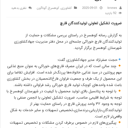
knews
2025-09-01
کشاورزی
,
کوهسرخ
,
گوناگون
نظری بدهید
92 بازدید
ضرورت تشکیل تعاونی تولیدکنندگان قارچ
به گزارش رسانه کوهسرخ در راستای بررسی مشکلات و حمایت از
تولیدکنندگان قارچ خوراکی جلسه‌ای در محل دفتر مدیریت جهادکشاورزی
شهرستان کوهسرخ برگزار گردید.
حجت صفرنژاد مدیر جهادکشاورزی گفت:
چند سالی است که در ایران مصرف قارچ‌های خوراکی به عنوان منبع غذایی
مهم پروتئین در سبد غذایی خانواده‌ها پررنگ‌تر شده است. افزایش تقاضا برای
این محصول از یک طرف و جمعیت فراوان فارغ‌التحصیلان در بخش کشاورزی
باعث شده واحدهای كوچک توليد قارچ خوراكی رشد فراوانی داشته باشند.
با توجه به پتانسیل بالای تولید محصول با کیفیت در شهرستان کوهسرخ با
توجه به شرایط اقلیمی مناسب، ضرورت تشکیل تعاونی یا انجمن صنفی با
توجه به وجود ۳۲ واحد پرورش قارچ در راستای حمایت بهتر از
تولیدکنندگان،بازاریابی،برندسازی،تخصیص تسهیلات و سایر خدمات به شکل
واقعی‌تر لازم است.
پیگیری‌های لازم در خصوص برطرف کردن مشکلات و تخصیص تسهیلات