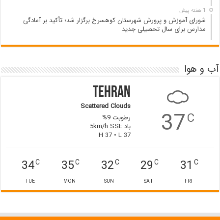
1 هفته پیش
شورای آموزش و پرورش شهرستان کوهسرخ برگزار شد؛ تأکید بر آمادگی
مدارس برای سال تحصیلی جدید
آب و هوا
Tehran
Scattered Clouds
37
C
رطوبت 9%
باد 5km/h SSE
H 37 • L 37
34
35
32
29
31
C
C
C
C
C
TUE
MON
SUN
SAT
FRI