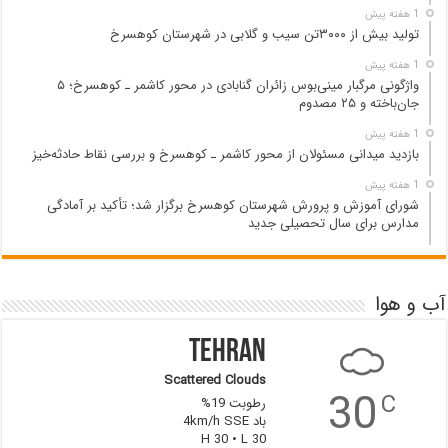
1 هفته پیش
تولید بیش از ۳۰۰۰تن سیب و گلابی در شهرستان کوهسرخ
1 هفته پیش
واژگونی مرگبار مینی‌بوس زائران گنابادی در محور کاشمر ـ کوهسرخ؛ ۵
جان‌باخته و ۲۵ مصدوم
1 هفته پیش
بازدید میدانی مسئولان از محور کاشمر ـ کوهسرخ و بررسی نقاط حادثه‌خیز
1 هفته پیش
شورای آموزش و پرورش شهرستان کوهسرخ برگزار شد؛ تأکید بر آمادگی
مدارس برای سال تحصیلی جدید
آب و هوا
Tehran
Scattered Clouds
30
C
رطوبت 19%
باد 4km/h SSE
H 30 • L 30