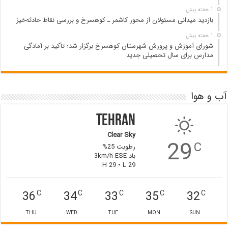
1 هفته پیش
بازدید میدانی مسئولان از محور کاشمر ـ کوهسرخ و بررسی نقاط حادثه‌خیز
1 هفته پیش
شورای آموزش و پرورش شهرستان کوهسرخ برگزار شد؛ تأکید بر آمادگی
مدارس برای سال تحصیلی جدید
آب و هوا
Tehran
Clear Sky
29
C
رطوبت 25%
باد 3km/h ESE
H 29 • L 29
36
34
33
35
32
C
C
C
C
C
THU
WED
TUE
MON
SUN