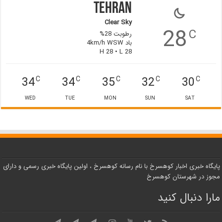
Tehran
Clear Sky
28
C
رطوبت 28%
باد 4km/h WSW
H 28 • L 28
34
34
35
32
30
C
C
C
C
C
WED
TUE
MON
SUN
SAT
پایگاه خبری اخبار کوهسرخ با نام رسانه کوهسرخ ، اولین پایگاه خبری رسمی و دارای
مجوز در شهرستان کوهسرخ
مارا دنبال کنید