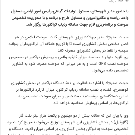
100 بازدید
با حضور مدیر شهرستان، مسئول تولیدات گیاهی،رئیس امور اراضی،مسئول
واحد زراعت و مکانیزاسیون و مسئول طرح و برنامه و با محوریت تخصیص
سوخت و برنامه‌ریزی لازم جهت سامانه ردیاب تراکتورها برگزار شد.
حجت صفرنژاد مدیر جهادکشاورزی شهرستان گفت: سوخت اعلامی در هر
فصل مختص بخش کشاورزی است تا با توزیع عادلانه آن تراکتورداران بتوانند
سهمیه را فقط در بخش کشاورزی مصرف کنند.
وی افزود: تنها راه محاسبه میزان کارکرد واقعی و پیمایش تراکتور در تخصیص
سوخت نصب GPS است و به هر میزانی که سوخت مصرف شود به کشاورز
تخصیص داده می‌شود.
حجت صفرنژاد با اشاره به فعالیت بر ۵۰۰ دستگاه تراکتور در بخش کشاورزی
کوهسرخ، گفت: با نصب سامانه ردیاب تراکتور، میزان کارکرد تراکتورها بر
اساس دستگاه‌های موقعیت‌یاب مشخص و میزان سوخت تخصیصی به
تراکتورها، بر اساس پیمایش محاسبه خواهد شد.
وی با بیان این که سالانه بیش از دو میلیون و پانصد هزار لیتر نفت گاز
(گازوئیل) در بخش کشاورزی این شهرستان توزیع می‌شود، تصریح کرد:‌ نحوه
تخصیص سوخت به ناوگان بخش کشاورزی، بر اساس میزان قدرت دستگاه و