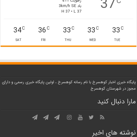
37
C
رطوبت 11%
باد 3km/h SE
H 37 • L 37
34
36
33
33
33
C
C
C
C
C
SAT
FRI
THU
WED
TUE
پایگاه خبری اخبار کوهسرخ با نام رسانه کوهسرخ ، اولین پایگاه خبری رسمی و دارای
مجوز در شهرستان کوهسرخ
مارا دنبال کنید
نوشته های اخیر