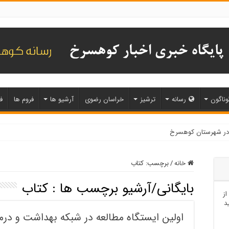
وناگون
رسانه
ترشیز
خراسان رضوی
آرشیو ها
فروم ها
ف
خانه
/
برچسب:
کتاب
بایگانی/آرشیو برچسب ها :
کتاب
از
د
اولین ایستگاه مطالعه در شبکه بهداشت و درم