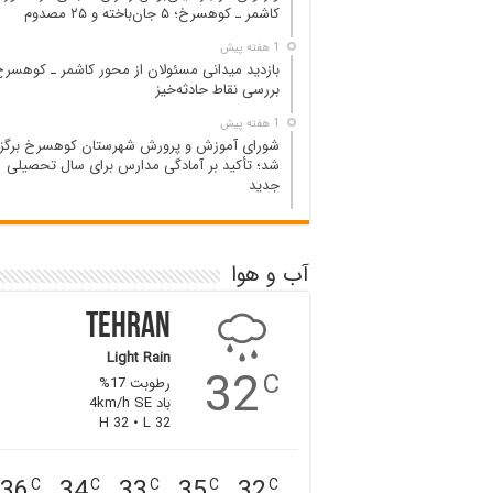
کاشمر ـ کوهسرخ؛ ۵ جان‌باخته و ۲۵ مصدوم
1 هفته پیش
بازدید میدانی مسئولان از محور کاشمر ـ کوهسرخ
بررسی نقاط حادثه‌خیز
1 هفته پیش
شورای آموزش و پرورش شهرستان کوهسرخ برگزا
شد؛ تأکید بر آمادگی مدارس برای سال تحصیلی
جدید
آب و هوا
Tehran
Light Rain
32
C
رطوبت 17%
باد 4km/h SE
H 32 • L 32
36
34
33
35
32
C
C
C
C
C