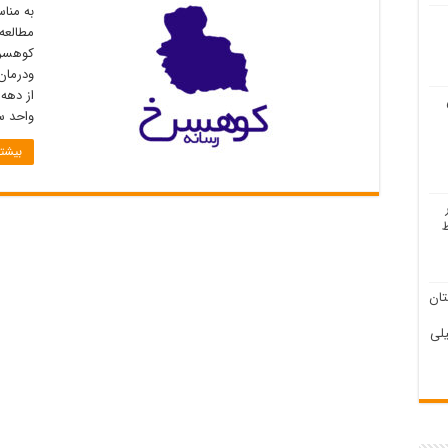
به مناس
مطالعه
کوهسرخ
ودرمان
از دهه
واحد س
بیشتر
ان
لی