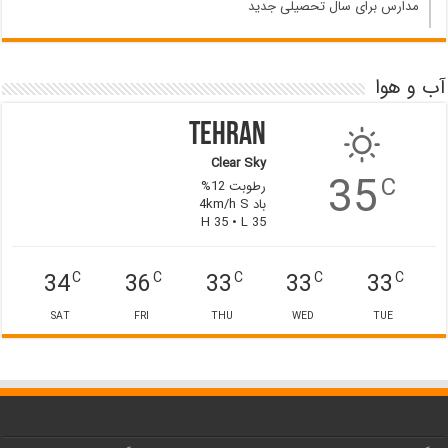
مدارس برای سال تحصیلی جدید
آب و هوا
Tehran
Clear Sky
35
C
رطوبت 12%
باد 4km/h S
H 35 • L 35
34
36
33
33
33
C
C
C
C
C
SAT
FRI
THU
WED
TUE