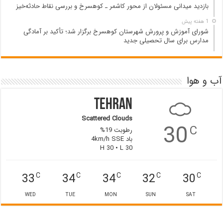
بازدید میدانی مسئولان از محور کاشمر ـ کوهسرخ و بررسی نقاط حادثه‌خیز
1 هفته پیش
شورای آموزش و پرورش شهرستان کوهسرخ برگزار شد؛ تأکید بر آمادگی
مدارس برای سال تحصیلی جدید
آب و هوا
Tehran
Scattered Clouds
30
C
رطوبت 19%
باد 4km/h SSE
H 30 • L 30
33
34
34
32
30
C
C
C
C
C
WED
TUE
MON
SUN
SAT