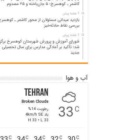
کاشمر ـ کوهسرخ؛ ۵ جان‌باخته و ۲۵ مصدوم
1 هفته پیش
بازدید میدانی مسئولان از محور کاشمر ـ کوهسرخ
بررسی نقاط حادثه‌خیز
1 هفته پیش
شورای آموزش و پرورش شهرستان کوهسرخ برگزا
شد؛ تأکید بر آمادگی مدارس برای سال تحصیلی
جدید
آب و هوا
Tehran
Broken Clouds
33
C
رطوبت 14%
باد 4km/h SE
H 33 • L 33
33
34
34
32
30
C
C
C
C
C