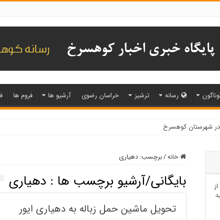
وناگون
رسانه
ترشیز
خراسان رضوی
آرشیو ها
فروم ها
ف
خانه
/
برچسب:
دهیاری
بایگانی/آرشیو برچسب ها :
دهیاری
از
د
تحویل ماشین حمل زباله به دهیاری ایور