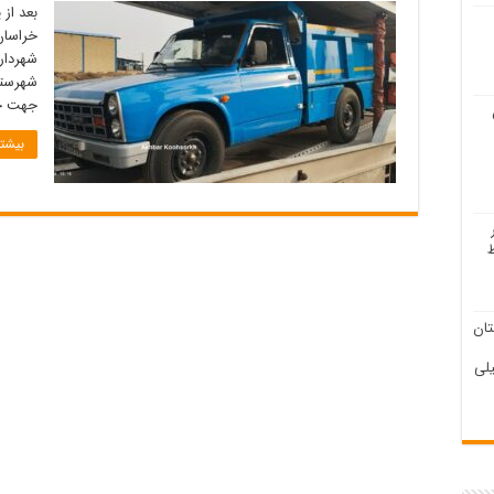
بعد از 
خراسان
شهردار
شهرستا
جهت حم
بیشتر
ان
لی