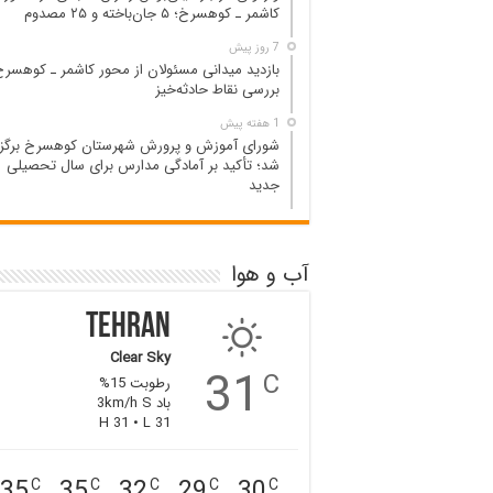
کاشمر ـ کوهسرخ؛ ۵ جان‌باخته و ۲۵ مصدوم
7 روز پیش
بازدید میدانی مسئولان از محور کاشمر ـ کوهسرخ
بررسی نقاط حادثه‌خیز
1 هفته پیش
شورای آموزش و پرورش شهرستان کوهسرخ برگزا
شد؛ تأکید بر آمادگی مدارس برای سال تحصیلی
جدید
آب و هوا
Tehran
Clear Sky
31
C
رطوبت 15%
باد 3km/h S
H 31 • L 31
35
35
32
29
30
C
C
C
C
C