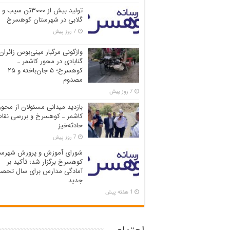
تولید بیش از ۳۰۰۰تن سیب و
گلابی در شهرستان کوهسرخ
7 روز پیش
واژگونی مرگبار مینی‌بوس زائران
گنابادی در محور کاشمر ـ
کوهسرخ؛ ۵ جان‌باخته و ۲۵
مصدوم
7 روز پیش
بازدید میدانی مسئولان از محور
کاشمر ـ کوهسرخ و بررسی نقاط
حادثه‌خیز
7 روز پیش
شورای آموزش و پرورش شهرست
کوهسرخ برگزار شد؛ تأکید بر
آمادگی مدارس برای سال تحصی
جدید
1 هفته پیش