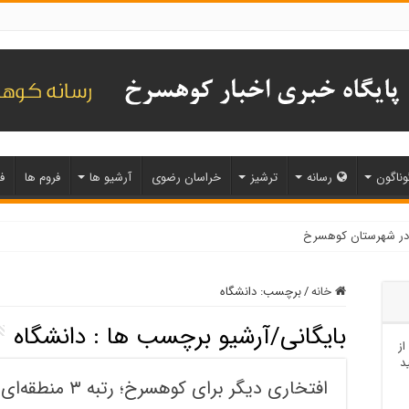
وناگون
رسانه
ترشیز
خراسان رضوی
آرشیو ها
فروم ها
ف
خانه
/
برچسب:
دانشگاه
بایگانی/آرشیو برچسب ها :
دانشگاه
از
د
افتخاری دیگر برای کوهسرخ؛ رتبه ۳ منطقه‌ای در کنکور انسانی