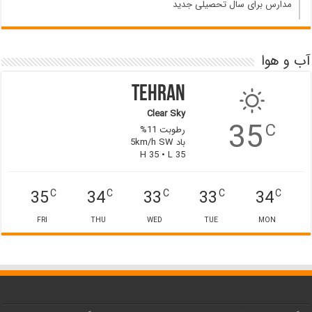
مدارس برای سال تحصیلی جدید
آب و هوا
Tehran
Clear Sky
35
C
رطوبت 11%
باد 5km/h SW
H 35 • L 35
35
34
33
33
34
C
C
C
C
C
FRI
THU
WED
TUE
MON