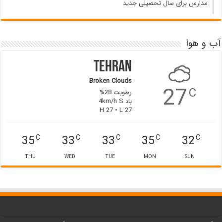
مدارس برای سال تحصیلی جدید
آب و هوا
Tehran
Broken Clouds
27
C
رطوبت 28%
باد 4km/h S
H 27 • L 27
35
33
33
35
32
C
C
C
C
C
THU
WED
TUE
MON
SUN