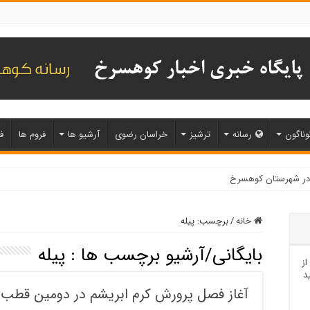
وناگون
رسانه
ترشیز
خراسان رضوی
آرشیو ها
فروم ها
ف
خانه
/
برچسب:
پیله
بایگانی/آرشیو برچسب ها :
پیله
از
د
آغاز فصل پرورش کرم ابریشم در دومین قطب ت