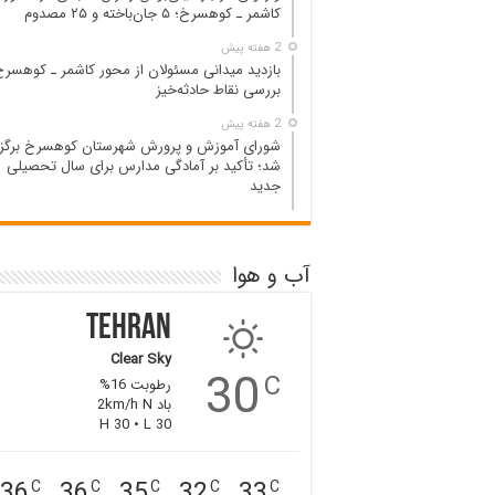
کاشمر ـ کوهسرخ؛ ۵ جان‌باخته و ۲۵ مصدوم
2 هفته پیش
بازدید میدانی مسئولان از محور کاشمر ـ کوهسرخ
بررسی نقاط حادثه‌خیز
2 هفته پیش
شورای آموزش و پرورش شهرستان کوهسرخ برگزا
شد؛ تأکید بر آمادگی مدارس برای سال تحصیلی
جدید
آب و هوا
Tehran
Clear Sky
30
C
رطوبت 16%
باد 2km/h N
H 30 • L 30
36
36
35
32
33
C
C
C
C
C