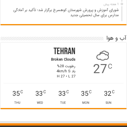
1 هفته پیش
شورای آموزش و پرورش شهرستان کوهسرخ برگزار شد؛ تأکید بر آمادگی
مدارس برای سال تحصیلی جدید
آب و هوا
Tehran
Broken Clouds
27
C
رطوبت 28%
باد 4km/h S
H 27 • L 27
35
33
33
35
32
C
C
C
C
C
THU
WED
TUE
MON
SUN