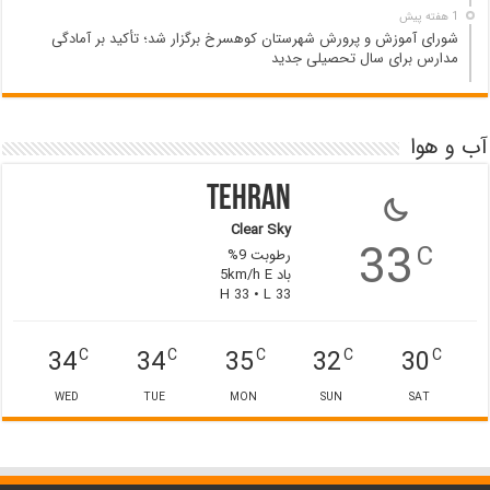
1 هفته پیش
شورای آموزش و پرورش شهرستان کوهسرخ برگزار شد؛ تأکید بر آمادگی
مدارس برای سال تحصیلی جدید
آب و هوا
Tehran
Clear Sky
33
C
رطوبت 9%
باد 5km/h E
H 33 • L 33
34
34
35
32
30
C
C
C
C
C
WED
TUE
MON
SUN
SAT