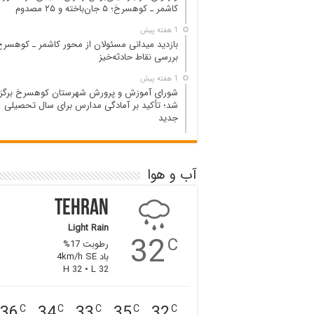
کاشمر ـ کوهسرخ؛ ۵ جان‌باخته و ۲۵ مصدوم
1 هفته پیش
بازدید میدانی مسئولان از محور کاشمر ـ کوهسرخ
بررسی نقاط حادثه‌خیز
1 هفته پیش
شورای آموزش و پرورش شهرستان کوهسرخ برگزا
شد؛ تأکید بر آمادگی مدارس برای سال تحصیلی
جدید
آب و هوا
Tehran
Light Rain
32
C
رطوبت 17%
باد 4km/h SE
H 32 • L 32
36
34
33
35
32
C
C
C
C
C