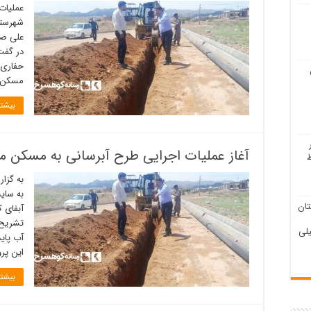
عملیات
شهرستا
علی صد
در گفت‌
حفاری 
مسکن 320 واحدی شهرستان کوهسرخ 
بیشتر
آغاز عملیات اجرایی طرح آبرسانی به مسکن 
به گزا
به سای
ان
آبفای 
تشریح 
لی
آب پای
این پر
بیشتر