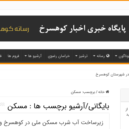
وناگون
رسانه
ترشیز
خراسان رضوی
آرشیو ها
فروم ها
ف
خانه
/
برچسب:
مسکن
بایگانی/آرشیو برچسب ها :
مسکن
از
د
زیرساخت آب شرب مسکن ملی در کوهسرخ وارد