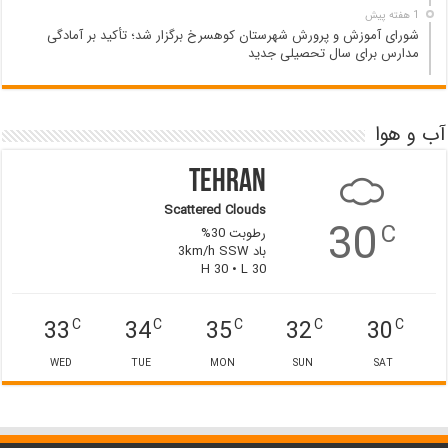
1 هفته پیش
شورای آموزش و پرورش شهرستان کوهسرخ برگزار شد؛ تأکید بر آمادگی
مدارس برای سال تحصیلی جدید
آب و هوا
Tehran
Scattered Clouds
30
C
رطوبت 30%
باد 3km/h SSW
H 30 • L 30
33
34
35
32
30
C
C
C
C
C
WED
TUE
MON
SUN
SAT