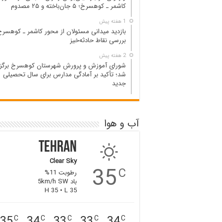
کاشمر ـ کوهسرخ؛ ۵ جان‌باخته و ۲۵ مصدوم
1 هفته پیش
بازدید میدانی مسئولان از محور کاشمر ـ کوهسرخ
بررسی نقاط حادثه‌خیز
2 هفته پیش
شورای آموزش و پرورش شهرستان کوهسرخ برگزا
شد؛ تأکید بر آمادگی مدارس برای سال تحصیلی
جدید
آب و هوا
Tehran
Clear Sky
35
C
رطوبت 11%
باد 5km/h SW
H 35 • L 35
35
34
33
33
34
C
C
C
C
C