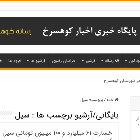
وناگون
رسانه
ترشیز
خراسان رضوی
آرشیو ها
فروم ها
ف
خانه
/
برچسب:
سیل
بایگانی/آرشیو برچسب ها :
سیل
از
د
خسارت ۶۱ میلیارد و ۱۰۰ میلیو