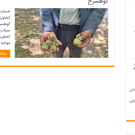
کوهسرخ
کشاورز
کوهسرخ
کشاورز
مواجه 
بیشتر
ان
لی