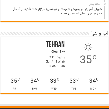
2 هفته پیش
شورای آموزش و پرورش شهرستان کوهسرخ برگزار شد؛ تأکید بر آمادگی
مدارس برای سال تحصیلی جدید
آب و هوا
Tehran
Clear Sky
35
C
رطوبت 11%
باد 5km/h SW
H 35 • L 35
35
34
33
33
34
C
C
C
C
C
FRI
THU
WED
TUE
MON