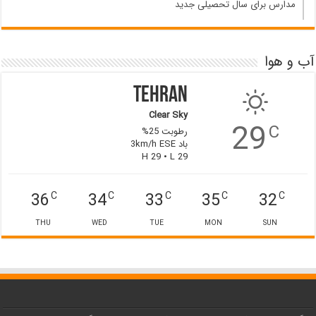
مدارس برای سال تحصیلی جدید
آب و هوا
Tehran
Clear Sky
29
C
رطوبت 25%
باد 3km/h ESE
H 29 • L 29
36
34
33
35
32
C
C
C
C
C
THU
WED
TUE
MON
SUN