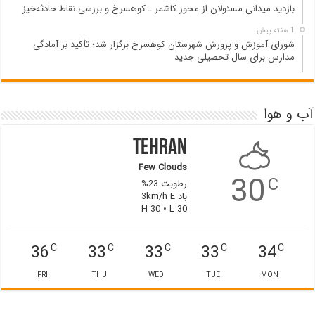
بازدید میدانی مسئولان از محور کاشمر ـ کوهسرخ و بررسی نقاط حادثه‌خیز
1 هفته پیش
شورای آموزش و پرورش شهرستان کوهسرخ برگزار شد؛ تأکید بر آمادگی
مدارس برای سال تحصیلی جدید
آب و هوا
Tehran
Few Clouds
30
C
رطوبت 23%
باد 3km/h E
H 30 • L 30
36
33
33
33
34
C
C
C
C
C
FRI
THU
WED
TUE
MON