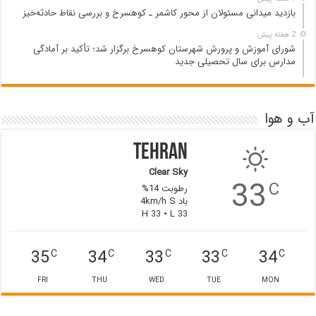
بازدید میدانی مسئولان از محور کاشمر ـ کوهسرخ و بررسی نقاط حادثه‌خیز
2 هفته پیش
شورای آموزش و پرورش شهرستان کوهسرخ برگزار شد؛ تأکید بر آمادگی
مدارس برای سال تحصیلی جدید
آب و هوا
Tehran
Clear Sky
33
C
رطوبت 14%
باد 4km/h S
H 33 • L 33
35
34
33
33
34
C
C
C
C
C
FRI
THU
WED
TUE
MON