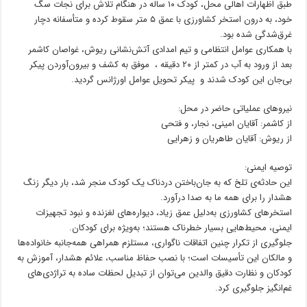
طبق اظهارات اهالی محل، کودک ۱۰ ساله در هنگام تلاش برای نجات سگ
خود، به درون استخر کشاورزی با عمق ۵ متر سقوط کرده و متأسفانه دچار
غرق‌شدگی شده بود.
با همکاری عوامل انتظامی و تیم امدادی آتش‌نشانی ریوش، غواصان کاشمر
بعد از ورود به آب در کمتر از ۲۰ دقیقه ، موفق به کشف و بیرون‌آوردن پیکر
بی‌جان این کودک شدند و پیکر تحویل عوامل اورژانس گردید.
نیروهای عملیاتی حاضر در محل:
از کاشمر: آقایان امینی، نجار، و فتحی
از ریوش: آقایان طاهریان و زهرایی
توصیه ایمنی:
این حادثه‌ی تلخ که به جان‌باختن دردناک یک کودک منجر شد، بار دیگر زنگ
هشدار را برای همه ما به صدا درآورد.
استخرهای کشاورزی به‌دلیل عمق زیاد، دیواره‌های لغزنده و نبود تجهیزات
ایمنی، محیط‌هایی بسیار خطرناک هستند؛ به‌ویژه برای کودکان.
جلوگیری از تکرار چنین اتفاقات ناگواری، مستلزم همراهی همه‌جانبه خانواده‌ها
و مالکان این تأسیسات است؛ با نصب حفاظ مناسب، علائم هشدار، آموزش به
کودکان و نظارت دقیق والدین می‌توان از تبدیل لحظات ساده به تراژدی‌های
غم‌انگیز جلوگیری کرد.