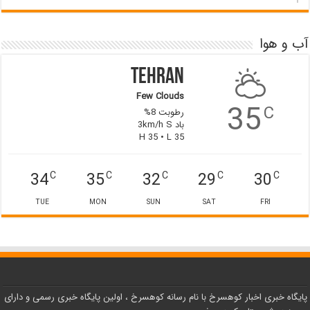
آب و هوا
Tehran
Few Clouds
35
C
رطوبت 8%
باد 3km/h S
H 35 • L 35
34
35
32
29
30
C
C
C
C
C
TUE
MON
SUN
SAT
FRI
پایگاه خبری اخبار کوهسرخ با نام رسانه کوهسرخ ، اولین پایگاه خبری رسمی و دارای