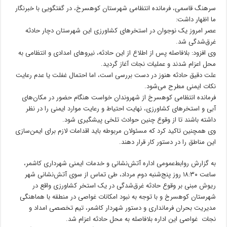
سرهنگ قاسمی، فرمانده انتظامی شهرستان کوهسرخ، در گفتگویی با خبرنگار
ما اظهار داشت:
عصر امروز یک نوجوان در استخرهای کشاورزی این شهرستان دچار حادثه
غرق‌شدگی شد.
وی افزود: بلافاصله پس از اطلاع از این حادثه، نیروهای امدادی و انتظامی به
محل اعزام شدند و عملیات نجات آغاز گردید.
علت دقیق حادثه هنوز در دست بررسی است، اما احتمال غفلت یا عدم رعایت
نکات ایمنی مطرح می‌شود.
فرمانده انتظامی کوهسرخ از شهروندان خواست هنگام حضور در مکان‌های
آبی و استخرهای کشاورزی، نهایت احتیاط و رعایت موارد ایمنی را در نظر
داشته باشند تا از وقوع چنین حوادث تلخی پیشگیری شود.
وی همچنین تاکید کرد که مسئولان مربوطه باید اقدامات لازم برای ایمن‌سازی
این مناطق را در دستور کار قرار دهند.
به گزارش روابط‌عمومی اداره آتش‌نشانی و خدمات ایمنی شهرداری کاشمر،
ساعت ۱۸:۳۰ روز پنج‌شنبه دوم مرداد، طی تماس از سوی آتش‌نشانی شهر
ریوش مبنی بر وقوع حادثه غرق‌شدگی در یک استخر کشاورزی واقع در
شهرستان کوهسرخ و با توجه به نبود امکانات غواصی در منطقه با هماهنگی
مدیریت بحران فرمانداری و دستور شهردار کاشمر، تیم تخصصی امداد و
نجات غواصی این اداره بلافاصله به محل حادثه اعزام شد.