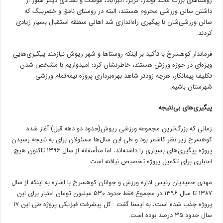
روستاهای بزرگ مانند اوندر، کریز، اکبرآباد، موشک و تعدادی دیگر هنوز از
داشتن سالن ورزشی محروم هستند، البته در روستای نامق و خضربیگ که
سالن ورزشی‌شان با پیگیری راه‌اندازی شد اهالی منطقه استقبال بسیار زیادی
کردند.
فرماندار کوهسرخ با تأکید بر اینکه روستاها و شهر ریوش نیازمند پیگیری‌هایی
ویژه‌ای در حوزه ورزش هستند، خاطرنشان کرد: امیدواریم با مشخص شدن
تکلیف پیمانکار، هرچه زودتر شاهد بهره‌برداری پروژه نیمه‌تمام ورزشی
شهرستان باشیم.
پیگیری‌های بی‌نتیجه
زمانی که بزرگ‌ترین مجموعه ورزشی ریوش(حدود دو دهه قبل) آغاز شده
کوهسرخ زیر نظر کاشمر بود و طی این سال‌ها مسئولان برای به نتیجه رسیدن
پروژه پیگیری‌های بسیاری را داشته‌اند، اما متأسفانه از سال ۱۳۹۶ تاکنون هیچ
اعتباری برای تکمیل پروژه تخصیص نیافته است.
مهدی حمیدیان رئیس اداره ورزش و جوانان کوهسرخ با اشاره به اینکه از سال
۱۳۸۷ تا سال ۱۳۹۶ در مجموع فقط حدود ۵۳۰ میلیون تومان اعتبار برای این
پروژه جذب شده است، به ایسنا گفت : کل پیشرفت فیزیکی پروژه طی این ۱۷
سال حدود ۳۵ درصد بوده است.